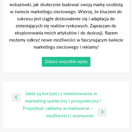
wskazówki, jak skutecznie budować swoją markę osobistą
w świecie marketingu sieciowego. Wierzę, że kluczem do
sukcesu jest ciągłe doskonalenie się i adaptacja do
zmieniających się realiów rynkowych. Zapraszam do
eksplorowania moich artykułów i do dyskusji. Razem
możemy odkryć nowe możliwości w fascynującym świecie
marketingu sieciowego i reklamy!
Zobacz wszystkie wpisy
Nawigacja
Jakie są korzyści z inwestowania w
Poprzedni
marketing społeczny i prospołeczny?
wpisu
wpis
Przyszłość reklamy w metaverse –
Następny
możliwości i wyzwania
wpis