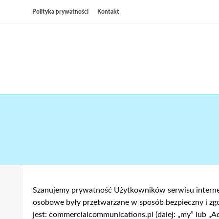
Przejdź
Polityka prywatności
Kontakt
do
treści
Wsz
C
Szanujemy prywatność Użytkowników serwisu interneto
osobowe były przetwarzane w sposób bezpieczny i 
jest: commercialcommunications.pl (dalej: „my” lub „