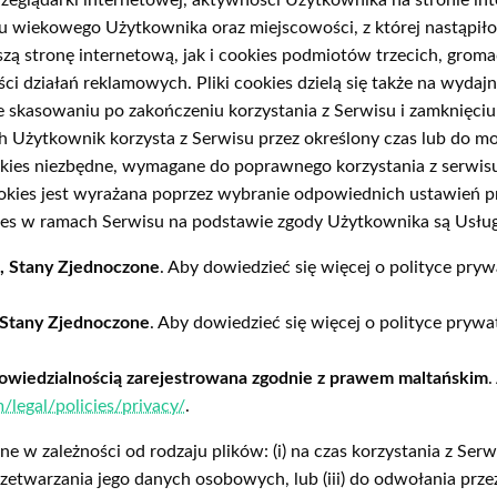
eglądarki internetowej, aktywności Użytkownika na stronie int
iału wiekowego Użytkownika oraz miejscowości, z której nastąpiło
szą stronę internetową, jak i cookies podmiotów trzecich, gro
ci działań reklamowych. Pliki cookies dzielą się także na wydajn
 skasowaniu po zakończeniu korzystania z Serwisu i zamknięciu o
 Użytkownik korzysta z Serwisu przez określony czas lub do mo
ookies niezbędne, wymagane do poprawnego korzystania z serwisu
cookies jest wyrażana poprzez wybranie odpowiednich ustawień
kies w ramach Serwisu na podstawie zgody Użytkownika są Usłu
a, Stany Zjednoczone
. Aby dowiedzieć się więcej o polityce prywa
, Stany Zjednoczone
. Aby dowiedzieć się więcej o polityce prywat
powiedzialnością zarejestrowana zgodnie z prawem maltańskim
.
/legal/policies/privacy/
.
 zależności od rodzaju plików: (i) na czas korzystania z Serwisu
etwarzania jego danych osobowych, lub (iii) do odwołania prze