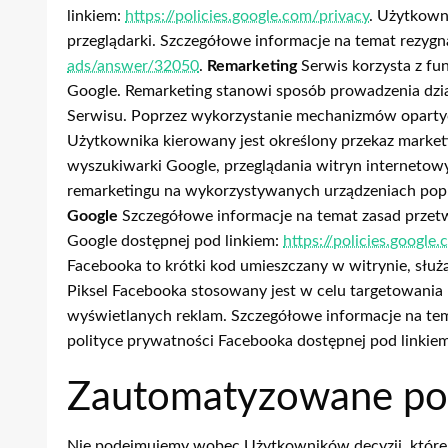
linkiem:
https://policies.google.com/privacy
. Użytkown
przeglądarki. Szczegółowe informacje na temat rezygn
ads/answer/32050
.
Remarketing
Serwis korzysta z fu
Google. Remarketing stanowi sposób prowadzenia dzia
Serwisu. Poprzez wykorzystanie mechanizmów opartych
Użytkownika kierowany jest określony przekaz marke
wyszukiwarki Google, przeglądania witryn interneto
remarketingu na wykorzystywanych urządzeniach popr
Google
Szczegółowe informacje na temat zasad przet
Google dostępnej pod linkiem:
https://policies.google
Facebooka to krótki kod umieszczany w witrynie, słu
Piksel Facebooka stosowany jest w celu targetowani
wyświetlanych reklam. Szczegółowe informacje na te
polityce prywatności Facebooka dostępnej pod linkie
Zautomatyzowane po
Nie podejmujemy wobec Użytkowników decyzji, które 