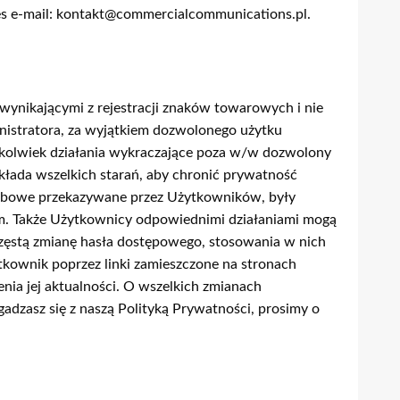
s e-mail:
kontakt@commercialcommunications.pl
.
wynikającymi z rejestracji znaków towarowych i nie
istratora, za wyjątkiem dozwolonego użytku
ekolwiek działania wykraczające poza w/w dozwolony
kłada wszelkich starań, aby chronić prywatność
sobowe przekazywane przez Użytkowników, były
em. Także Użytkownicy odpowiednimi działaniami mogą
częstą zmianę hasła dostępowego, stosowania w nich
ytkownik poprzez linki zamieszczone na stronach
nia jej aktualności. O wszelkich zmianach
gadzasz się z naszą Polityką Prywatności, prosimy o