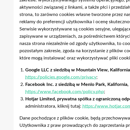
zakresie: wykorzystywanego systemu operacyjnego, prz
aktywności związanej z linkami, a także płci i przedz
strona, to zarówno cookies własne tworzone przez na
reklamy do preferencji użytkownika i ocenę skutecznoś
Serwisie wykorzystywane są cookies sesyjne, ulegające
zapisywane w urządzeniach, za pośrednictwem których
nasza strona niezależnie od zgody użytkownika, to c
pozostałym zakresie, zgoda na korzystanie z plików 
które mogą instalować oraz wykorzystywać pliki coo
Google LLC z siedzibą w Mountain View, Kaliforni
https://policies.google.com/privacy
;
Facebook Inc. z siedzibą w Menlo Park, Kalifornia
https://www.facebook.com/policy.php
;
Hotjar Limited, prywatna spółka z ograniczoną od
administratora, kliknij tutaj:
https://www.hotjar.com
Dane pochodzące z plików cookie, będą przechowywane w
Użytkownika z praw prowadzących do zaprzestania prz