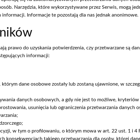
sób. Narzędzia, które wykorzystywane przez Serwis, mogą jed
informacji. Informacje te pozostają dla nas jednak anonimowe.
wników
ą prawo do uzyskania potwierdzenia, czy przetwarzane są dane 
tępujących informacji:
, którym dane osobowe zostały lub zostaną ujawnione, w szczeg
ania danych osobowych, a gdy nie jest to możliwe, kryteriów u
sprostowania, usunięcia lub ograniczenia przetwarzania danych 
arzania;
adzorczego;
ji, w tym o profilowaniu, o którym mowa w art. 22 ust. 1 i 4 
h konsekwencjach takiego przetwarzania dla osoby, której dane