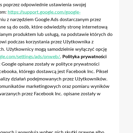
ds poprzez odpowiednie ustawienia swojej
iem:
https://support.google.com/google-
eniu z narzędziem Google Ads dostarczanym przez
ne są do osób, które odwiedziły stronę internetową
 danym produktem lub usługą, na podstawie których do
wi podczas korzystania przez Użytkownika z
ych. Użytkownicy mogą samodzielnie wyłączyć opcję
gle.com/settings/ads/onweb/
.
Polityka prywatności
Google opisane zostały w polityce prywatności
acebooka, którego dostawcą jest Facebook Inc. Piksel
analizy działań podejmowanych przez Użytkowników.
i komunikatów marketingowych oraz pomiaru wyników
arzanych przez Facebook Inc. opisane zostały w
bowych i wywołują wobec nich skutki prawne albo