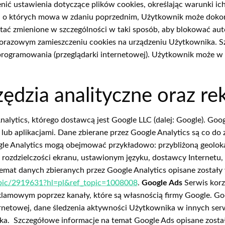
ić ustawienia dotyczące plików cookies, określając warunki ic
, o których mowa w zdaniu poprzednim, Użytkownik może dokon
ostać zmienione w szczególności w taki sposób, aby blokować a
dorazowym zamieszczeniu cookies na urządzeniu Użytkownika. S
oprogramowania (przeglądarki internetowej). Użytkownik może 
dzia analityczne oraz re
nalytics, którego dostawcą jest Google LLC (dalej: Google). Goog
lub aplikacjami. Dane zbierane przez Google Analytics są co do
le Analytics mogą obejmować przykładowo: przybliżoną geolokal
rozdzielczości ekranu, ustawionym języku, dostawcy Internetu,
emat danych zbieranych przez Google Analytics opisane zostały 
topic/2919631?hl=pl&ref_topic=1008008
.
Google Ads
Serwis korz
amowym poprzez kanały, które są własnością firmy Google. Goo
netowej, dane śledzenia aktywności Użytkownika w innych serw
ika. Szczegółowe informacje na temat Google Ads opisane zosta