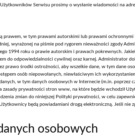
Użytkowników Serwisu prosimy o wysłanie wiadomości na adre
e są prawem, w tym prawami autorskimi lub prawami ochronnymi 
iej, wyrażonej na piśmie pod rygorem nieważności zgody Admin
tego 1994 roku o prawie autorskim i prawach pokrewnych. Jaki
m do odpowiedzialności cywilnej oraz karnej. Administrator do
z prawo środki ostrożności, aby wszelkie dane, w tym dane o
 dostępem osób niepowołanych, niewłaściwym ich wykorzystani
 danych, w tym danych osobowych w Internecie (m.in. poprzez 
a za zasady prywatności stron www, na które będzie wchodził Uż
zenia zmian do niniejszej Polityki prywatności, w celu zapewnie
Użytkownicy będą powiadamiani drogą elektroniczną. Jeśli nie z
 danych osobowych