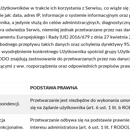
tkowników w trakcie ich korzystania z Serwisu, co wiąże się z
 jak: data, adres IP, informacje o systemie informacyjnym oraz 
ika, a jedynie służą do celów administracyjnych, diagnostyczn
óra odwiedza Serwis, niemniej jednak przetwarzane przez nas d
rlamentu Europejskiego i Rady (UE) 2016/679 z dnia 27 kwietnia
odnego przepływu takich danych oraz uchylenia dyrektywy 95
ce wyodrębnienie konkretnego Użytkownika spośród grupy Użytk
DO znajdują zastosowanie do przetwarzanych przez nas danych
jącymi z ww. rozporządzenia oraz odpowiednich przepisów praw
PODSTAWA PRAWNA
Przetwarzanie jest niezbędne do wykonania um
pondencji.
się na żądanie użytkownika (art. 6 ust. 1 lit. b R
cja
Przetwarzanie odbywa się na podstawie prawnie
nkcjonalne.
interesu administratora (art. 6 ust. 1 lit. f RODO).