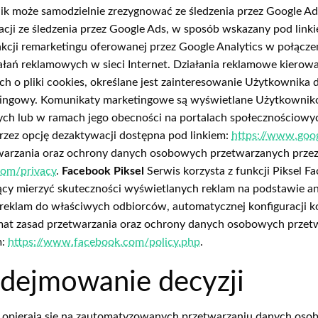
ik może samodzielnie zrezygnować ze śledzenia przez Google A
acji ze śledzenia przez Google Ads, w sposób wskazany pod link
nkcji remarketingu oferowanej przez Google Analytics w połącz
łań reklamowych w sieci Internet. Działania reklamowe kierowa
 o pliki cookies, określane jest zainteresowanie Użytkownika
tingowy. Komunikaty marketingowe są wyświetlane Użytkowniko
wych lub w ramach jego obecności na portalach społecznościow
zez opcję dezaktywacji dostępna pod linkiem:
https://www.goo
warzania oraz ochrony danych osobowych przetwarzanych przez 
.com/privacy
.
Facebook Piksel
Serwis korzysta z funkcji Piksel F
żący mierzyć skuteczności wyświetlanych reklam na podstawie 
a reklam do właściwych odbiorców, automatycznej konfiguracj
mat zasad przetwarzania oraz ochrony danych osobowych przetw
m:
https://www.facebook.com/policy.php
.
dejmowanie decyzji
opierają się na zautomatyzowanych przetwarzaniu danych oso