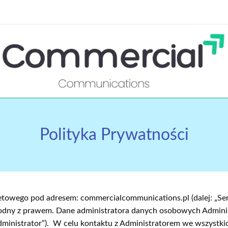
ystko o marketingu
ommercialCommunication
Polityka Prywatności
wego pod adresem: commercialcommunications.pl (dalej: „Serwi
zgodny z prawem. Dane administratora danych osobowych Admi
Administrator”). W celu kontaktu z Administratorem we wszystki