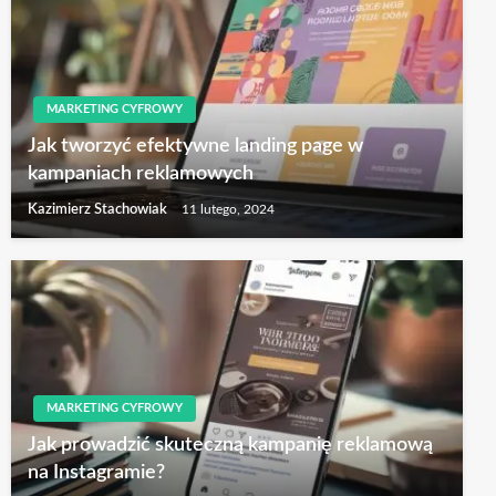
MARKETING CYFROWY
Jak tworzyć efektywne landing page w
kampaniach reklamowych
Kazimierz Stachowiak
11 lutego, 2024
MARKETING CYFROWY
Jak prowadzić skuteczną kampanię reklamową
na Instagramie?