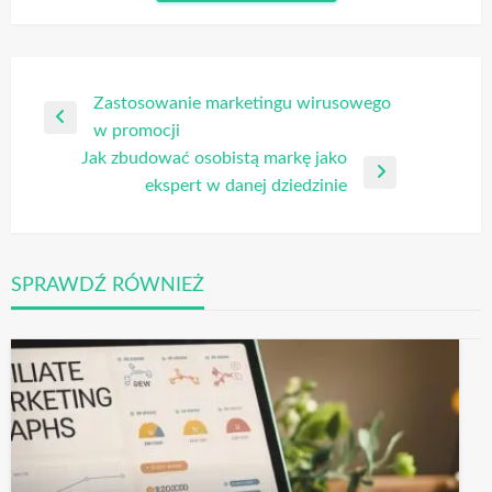
Nawigacja
Zastosowanie marketingu wirusowego
Poprzedni
w promocji
wpisu
wpis
Jak zbudować osobistą markę jako
Następny
ekspert w danej dziedzinie
wpis
SPRAWDŹ RÓWNIEŻ