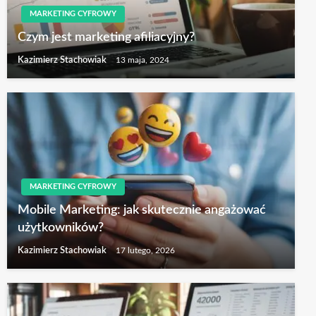
MARKETING CYFROWY
Czym jest marketing afiliacyjny?
Kazimierz Stachowiak
13 maja, 2024
MARKETING CYFROWY
Mobile Marketing: jak skutecznie angażować
użytkowników?
Kazimierz Stachowiak
17 lutego, 2026