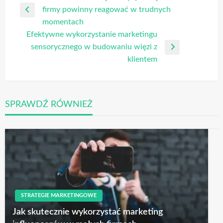
firmy powinny reagować w trudnych
wpisu
Poprzedni
momentach
wpis
Efektywne wykorzystanie marketingu
sensorycznego w budowaniu więzi z
Następny
klientem
wpis
SPRAWDŹ RÓWNIEŻ
STRATEGIE MARKETINGOWE
Jak skutecznie wykorzystać marketing