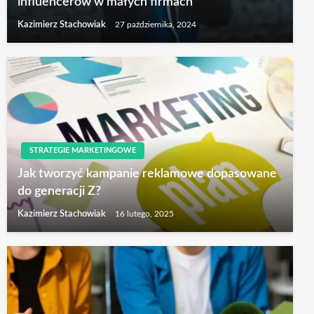
influencerów w małych firmach
Kazimierz Stachowiak
27 października, 2024
STRATEGIE MARKETINGOWE
Jak tworzyć kampanie reklamowe dopasowane
do generacji Z?
Kazimierz Stachowiak
16 lutego, 2025