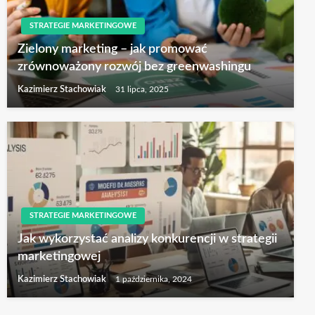
STRATEGIE MARKETINGOWE
Zielony marketing – jak promować
zrównoważony rozwój bez greenwashingu
Kazimierz Stachowiak
31 lipca, 2025
STRATEGIE MARKETINGOWE
Jak wykorzystać analizy konkurencji w strategii
marketingowej
Kazimierz Stachowiak
1 października, 2024