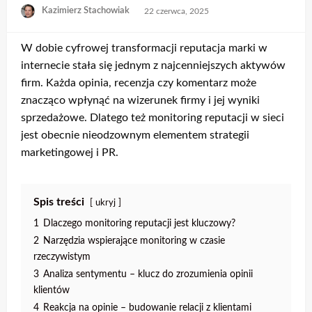
Opublikowane
Kazimierz Stachowiak
22 czerwca, 2025
w
W dobie cyfrowej transformacji reputacja marki w
internecie stała się jednym z najcenniejszych aktywów
firm. Każda opinia, recenzja czy komentarz może
znacząco wpłynąć na wizerunek firmy i jej wyniki
sprzedażowe. Dlatego też monitoring reputacji w sieci
jest obecnie nieodzownym elementem strategii
marketingowej i PR.
Spis treści
ukryj
1
Dlaczego monitoring reputacji jest kluczowy?
2
Narzędzia wspierające monitoring w czasie
rzeczywistym
3
Analiza sentymentu – klucz do zrozumienia opinii
klientów
4
Reakcja na opinie – budowanie relacji z klientami