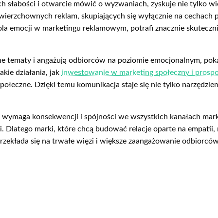
h słabości i otwarcie mówić o wyzwaniach, zyskuje nie tylko wię
owierzchownych reklam, skupiających się wyłącznie na cechach 
rola emocji w marketingu reklamowym, potrafi znacznie skutecz
ne tematy i angażują odbiorców na poziomie emocjonalnym, poka
ie działania, jak
inwestowanie w marketing społeczny i prosp
 społeczne. Dzięki temu komunikacja staje się nie tylko narzędz
 wymaga konsekwencji i spójności we wszystkich kanałach mark
. Dlatego marki, które chcą budować relacje oparte na empatii
rzekłada się na trwałe więzi i większe zaangażowanie odbiorców