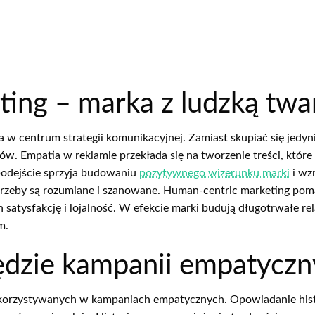
ing – marka z ludzką twa
w centrum strategii komunikacyjnej. Zamiast skupiać się jedyni
w. Empatia w reklamie przekłada się na tworzenie treści, które s
 podejście sprzyja budowaniu
pozytywnego wizerunku marki
i wz
potrzeby są rozumiane i szanowane. Human-centric marketing pom
satysfakcję i lojalność. W efekcie marki budują długotrwałe re
m.
zędzie kampanii empatycz
 wykorzystywanych w kampaniach empatycznych. Opowiadanie histo