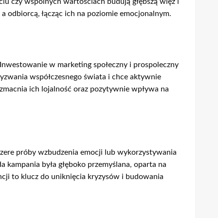
ciu czy wspólnych wartościach budują głębszą więź i
 a odbiorcą, łącząc ich na poziomie emocjonalnym.
. Inwestowanie w marketing społeczny i prospoleczny
 wyzwania współczesnego świata i chce aktywnie
wzmacnia ich lojalność oraz pozytywnie wpływa na
zczere próby wzbudzenia emocji lub wykorzystywania
da kampania była głęboko przemyślana, oparta na
ncji to klucz do uniknięcia kryzysów i budowania