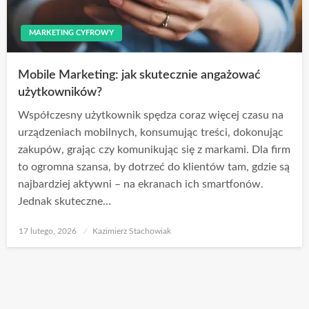
MARKETING CYFROWY
Mobile Marketing: jak skutecznie angażować
użytkowników?
Współczesny użytkownik spędza coraz więcej czasu na
urządzeniach mobilnych, konsumując treści, dokonując
zakupów, grając czy komunikując się z markami. Dla firm
to ogromna szansa, by dotrzeć do klientów tam, gdzie są
najbardziej aktywni – na ekranach ich smartfonów.
Jednak skuteczne…
Opublikowane
17 lutego, 2026
Kazimierz Stachowiak
w