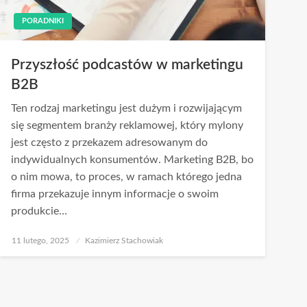
PORADNIKI
Przyszłość podcastów w marketingu
B2B
Ten rodzaj marketingu jest dużym i rozwijającym
się segmentem branży reklamowej, który mylony
jest często z przekazem adresowanym do
indywidualnych konsumentów. Marketing B2B, bo
o nim mowa, to proces, w ramach którego jedna
firma przekazuje innym informacje o swoim
produkcie…
Opublikowane
11 lutego, 2025
Kazimierz Stachowiak
w