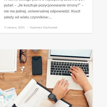
pytań – „ile kosztuje pozycjonowanie strony?” –
nie ma jednej, uniwersalnej odpowiedzi. Koszt
zależy od wielu czynników:…
Opublikowane
5 czerwca, 2025
Kazimierz Stachowiak
w