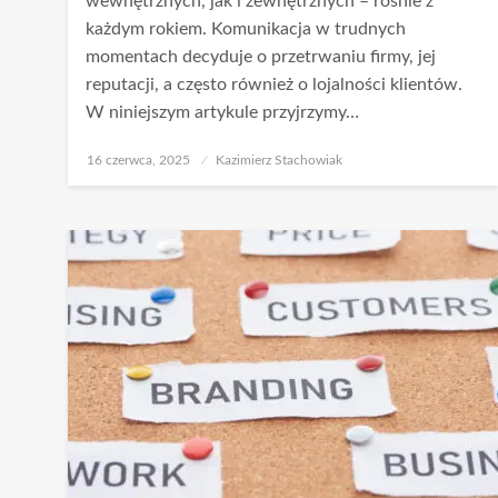
wewnętrznych, jak i zewnętrznych – rośnie z
każdym rokiem. Komunikacja w trudnych
momentach decyduje o przetrwaniu firmy, jej
reputacji, a często również o lojalności klientów.
W niniejszym artykule przyjrzymy…
Opublikowane
16 czerwca, 2025
Kazimierz Stachowiak
w