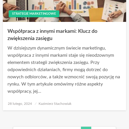
STRATEGIE MARKETINGOWE
Współpraca z innymi markami: Klucz do
zwiększenia zasięgu
W dzisiejszym dynamicznym świecie marketingu,
współpraca z innymi markami staje się nieodzownym
elementem strategii zwiększenia zasięgu. Przy
odpowiednich działaniach, firmy mogą dotrzeć do
nowych odbiorców, a także wzmocnić swoją pozycję na
rynku. W tym artykule omówimy różne aspekty
współpracy, jej…
Opublikowane
28 lutego, 2024
Kazimierz Stachowiak
w
Stronicowanie